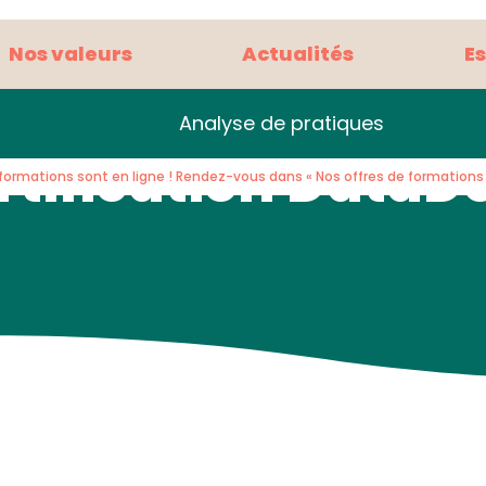
Nos valeurs
Actualités
E
Analyse de pratiques
rtification DataD
formations sont en ligne ! Rendez-vous dans « Nos offres de formations »