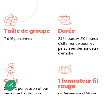
Taille de groupe
Durée
7 à 16 personnes
245 heures+ 210 heures
d'alternance pour les
personnes demandeurs
d'emploi
Coût
1 formateur fil
rouge
2 695 € par session et par
personne En intra : sur
Un formateur référent
demande
vous suit durant toute la
durée de la formation au
côté de l'équipe