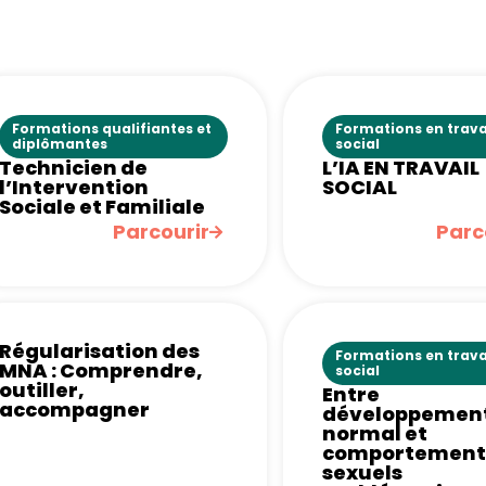
Formations qualifiantes et
Formations en trava
diplômantes
social
Technicien de
L’IA EN TRAVAIL
l’Intervention
SOCIAL
Sociale et Familiale
Parcourir
Parc
Régularisation des
Formations en trava
MNA : Comprendre,
social
outiller,
Entre
accompagner
développemen
normal et
comportement
sexuels