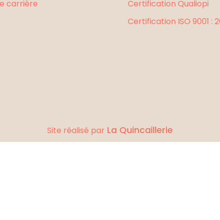
e carrière
Certification Qualiopi
Certification ISO 9001 : 
La Quincaillerie
Site réalisé par