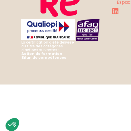
Espac
La certification a été délivrée
au titre des catégories
d'actions suivantes :
Action de formation
Bilan de compétences