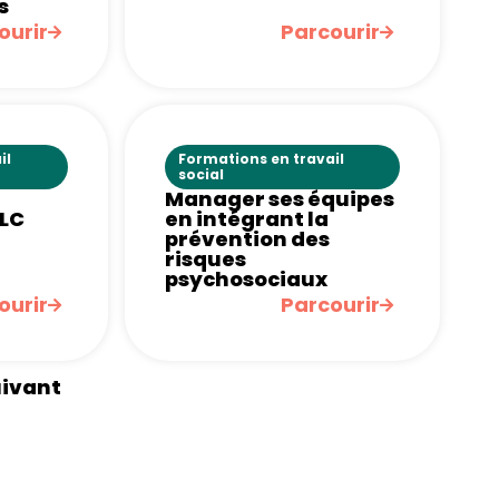
s
ourir
Parcourir
il
Formations en travail
social
Manager ses équipes
LC
en intégrant la
prévention des
risques
psychosociaux
ourir
Parcourir
ivant